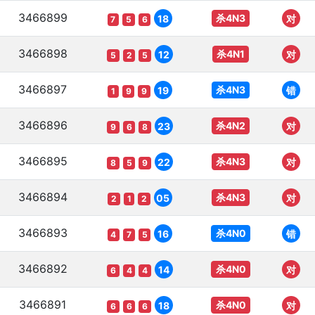
3466899
杀4N3
18
对
7
5
6
3466898
杀4N1
12
对
5
2
5
3466897
杀4N3
19
错
1
9
9
3466896
杀4N2
23
对
9
6
8
3466895
杀4N3
22
对
8
5
9
3466894
杀4N3
05
对
2
1
2
3466893
杀4N0
16
错
4
7
5
3466892
杀4N0
14
对
6
4
4
3466891
杀4N0
18
对
6
6
6