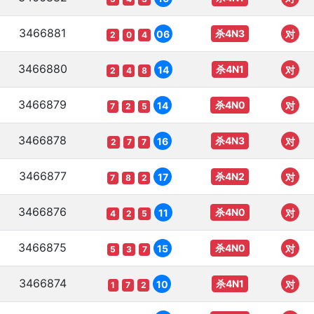
3466881
杀4N3
06
对
2
0
4
3466880
杀4N1
14
对
2
4
8
3466879
杀4N0
14
对
7
2
5
3466878
杀4N3
16
对
2
7
7
3466877
杀4N2
17
对
7
8
2
3466876
杀4N0
11
对
4
2
5
3466875
杀4N0
15
对
5
3
7
3466874
杀4N1
10
对
1
7
2