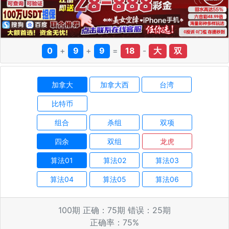
0
+
9
+
9
=
18
-
大
双
加拿大
加拿大西
台湾
比特币
组合
杀组
双项
四余
双组
龙虎
算法01
算法02
算法03
算法04
算法05
算法06
100
期 正确：
75
期 错误：
25
期
正确率：
75
%