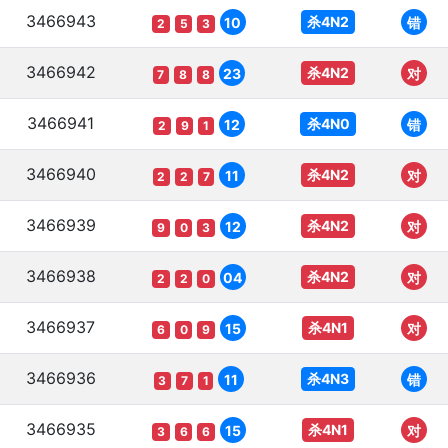
3466943
杀4N2
10
错
2
5
3
3466942
杀4N2
23
对
7
8
8
3466941
杀4N0
12
错
2
9
1
3466940
杀4N2
11
对
2
2
7
3466939
杀4N2
12
对
9
0
3
3466938
杀4N2
04
对
2
2
0
3466937
杀4N1
15
对
6
0
9
3466936
杀4N3
11
错
3
7
1
3466935
杀4N1
15
对
3
6
6