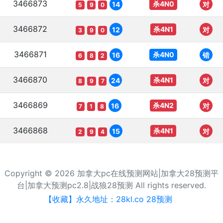
3466873
杀4N0
14
对
5
9
0
3466872
杀4N1
12
对
3
9
0
3466871
杀4N0
16
错
6
8
2
3466870
杀4N1
24
对
8
9
7
3466869
杀4N2
16
对
7
1
8
3466868
杀4N1
15
对
2
9
4
Copyright © 2026 加拿大pc在线预测网站|加拿大28预测平
台|加拿大预测pc2.8|战狼28预测 All rights reserved.
【收藏】永久地址：28kl.co 28预测